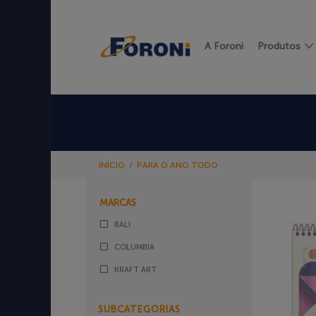
A Foroni
Produtos
INÍCIO
/
PARA O ANO TODO
MARCAS
BALI
COLUMBIA
KRAFT ART
SUBCATEGORIAS