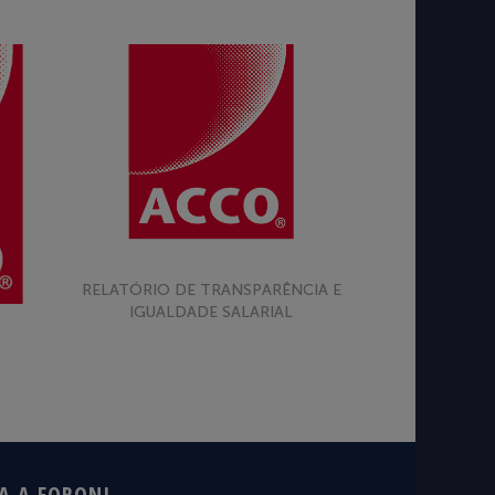
RELATÓRIO DE TRANSPARÊNCIA E
IGUALDADE SALARIAL
A A FORONI