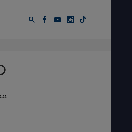
O
CCO.