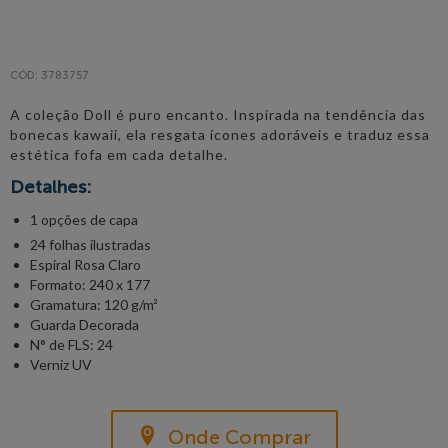
CÓD: 3783757
A coleção Doll é puro encanto. Inspirada na tendência das
bonecas kawaii, ela resgata ícones adoráveis e traduz essa
estética fofa em cada detalhe.
Detalhes:
1 opções de capa
24 folhas ilustradas
Espiral Rosa Claro
Formato: 240 x 177
Gramatura: 120 g/m²
Guarda Decorada
N° de FLS: 24
Verniz UV
Onde Comprar