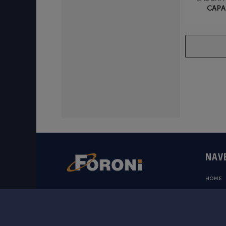
CAPA
NAV
HOME
ONDE 
DÊ FOLHAS À SUA IMAGINAÇÃO COM OS
A FORO
CADERNOS FORONI. NAVEGUE PELO NOSSO
SITE E ENCONTRE SEUS PERSONAGENS
FALE 
FAVORITOS.