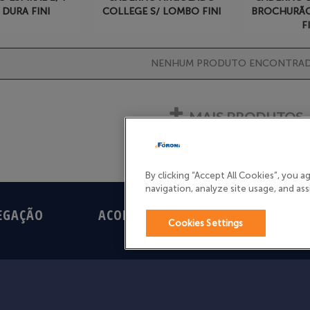
 DURA FINI
COLLEGE S/ LOMBO FINI
BROCHURÃO
F
NENHUM PRODUTO ENCONTRAD
MAIS PRODUTOS
By clicking “Accept All Cookies”, you 
navigation, analyze site usage, and ass
EGAÇÃO
ACOMPANHE
SIG
Cookies Settings
FIQUE POR DENTRO DE NOSSAS NOVIDADES
COMPRAR
E PROMOÇÕES CADASTRE-SE
NI
CONOSCO