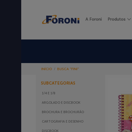
A Foroni
Produtos
INÍCIO
/
BUSCA "FINI"
SUBCATEGORIAS
1/4 E 1/8
ARGOLADO E DISCBOOK
BROCHURA E BROCHURÃO
CARTOGRAFIA E DESENHO
DISCBOOK